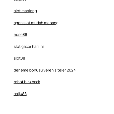
slot mahjong
agen slot mudah menang
hose88
slot gacor hari ini
slot88
deneme bonusu veren siteler 2024
robot biru hack
salju88