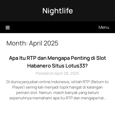
Skip
Nightlife
to
content
Menu
Month:
April 2025
Apa Itu RTP dan Mengapa Penting di Slot
Habanero Situs Lotus33?
Posted on April 28, 2025
Di dunia perjudian online Indonesia, istilah RTP (Return to
Player) sering kali menjadi topik hangat di kalangan
pemain slot. Namun, masih banyak yang belum
sepenuhnya memahami apa itu RTP dan mengapa hal…