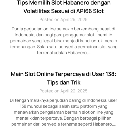
Tips Memilih Slot Habanero dengan
Volatilitas Sesuai di API66 Slot
Posted on April 25, 2025
Dunia perjudian online semakin berkembang pesat di
Indonesia, dan bagi para penggemar slot, memilih
permainan yang tepat bisa menjadi kunci untuk meraih
kemenangan. Salah satu penyedia permainan slot yang
terkenal adalah Habanero,…
Main Slot Online Terpercaya di User 138:
Tips dan Trik
Posted on April 22, 2025
Di tengah maraknya perjudian daring di Indonesia, user
138 muncul sebagai salah satu platform yang
menawarkan pengalaman bermain slot online yang
menarik dan terpercaya. Dengan berbagai pilihan
permainan dari penyedia ternama seperti Habanero,…