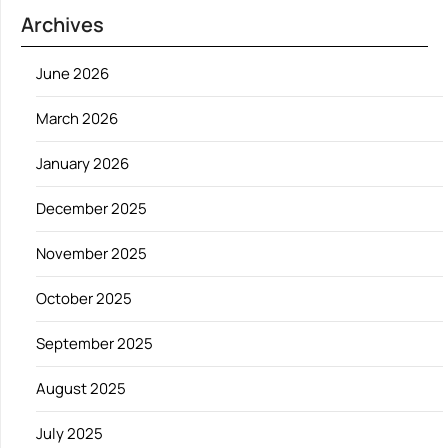
Archives
June 2026
March 2026
January 2026
December 2025
November 2025
October 2025
September 2025
August 2025
July 2025