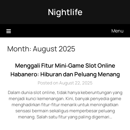
Skip
Nightlife
to
content
Menu
Month:
August 2025
Menggali Fitur Mini‑Game Slot Online
Habanero: Hiburan dan Peluang Menang
Posted on August 22, 2025
Dalam dunia slot online, tidak hanya keberuntungan yang
menjadi kunci kemenangan. Kini, banyak penyedia game
menghadirkan fitur-fitur menarik untuk meningkatkan
sensasi bermain sekaligus memperbesar peluang
menang. Salah satu fitur yang paling digemari…