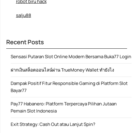
robot biru hack
salju88
Recent Posts
Sensasi Putaran Slot Online Modern Bersama Buka77 Login
ฝากเงินสล็อตออนไลน์ผ่าน TrueMoney Wallet ทำยังไง
Dampak Positif Fitur Responsible Gaming di Platform Slot
Bayar77
Pay77 Habanero: Platform Terpercaya Pilihan Jutaan
Pemain Slot Indonesia
Exit Strategy: Cash Out atau Lanjut Spin?