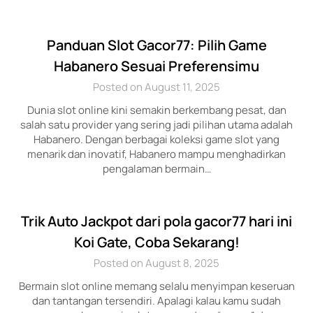
Panduan Slot Gacor77: Pilih Game
Habanero Sesuai Preferensimu
Posted on August 11, 2025
Dunia slot online kini semakin berkembang pesat, dan
salah satu provider yang sering jadi pilihan utama adalah
Habanero. Dengan berbagai koleksi game slot yang
menarik dan inovatif, Habanero mampu menghadirkan
pengalaman bermain…
Trik Auto Jackpot dari pola gacor77 hari ini
Koi Gate, Coba Sekarang!
Posted on August 8, 2025
Bermain slot online memang selalu menyimpan keseruan
dan tantangan tersendiri. Apalagi kalau kamu sudah