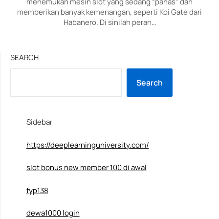
menemukan mesin slot yang sedang “panas” dan
memberikan banyak kemenangan, seperti Koi Gate dari
Habanero. Di sinilah peran…
SEARCH
Search
Sidebar
https://deeplearninguniversity.com/
slot bonus new member 100 di awal
fyp138
dewa1000 login