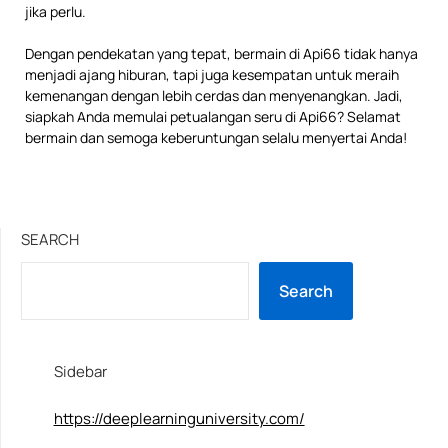
jika perlu.
Dengan pendekatan yang tepat, bermain di Api66 tidak hanya
menjadi ajang hiburan, tapi juga kesempatan untuk meraih
kemenangan dengan lebih cerdas dan menyenangkan. Jadi,
siapkah Anda memulai petualangan seru di Api66? Selamat
bermain dan semoga keberuntungan selalu menyertai Anda!
SEARCH
Search
Sidebar
https://deeplearninguniversity.com/