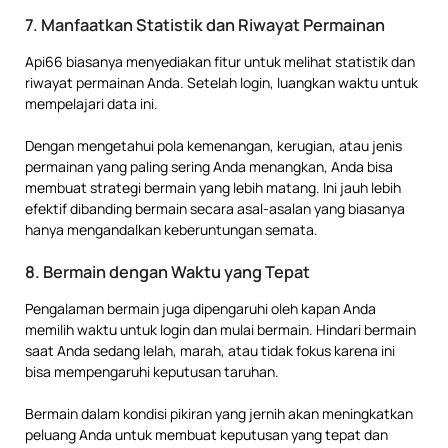
7. Manfaatkan Statistik dan Riwayat Permainan
Api66 biasanya menyediakan fitur untuk melihat statistik dan
riwayat permainan Anda. Setelah login, luangkan waktu untuk
mempelajari data ini.
Dengan mengetahui pola kemenangan, kerugian, atau jenis
permainan yang paling sering Anda menangkan, Anda bisa
membuat strategi bermain yang lebih matang. Ini jauh lebih
efektif dibanding bermain secara asal-asalan yang biasanya
hanya mengandalkan keberuntungan semata.
8. Bermain dengan Waktu yang Tepat
Pengalaman bermain juga dipengaruhi oleh kapan Anda
memilih waktu untuk login dan mulai bermain. Hindari bermain
saat Anda sedang lelah, marah, atau tidak fokus karena ini
bisa mempengaruhi keputusan taruhan.
Bermain dalam kondisi pikiran yang jernih akan meningkatkan
peluang Anda untuk membuat keputusan yang tepat dan