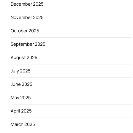
December 2025
November 2025
October 2025
September 2025
August 2025
July 2025
June 2025
May 2025
April 2025
March 2025