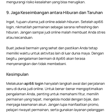
mengurangi risiko kesalahan yang bisa merugikan.
9. Jaga Keseimbangan antara Hiburan dan Taruhan
Ingat, tujuan utama judi online adalah hiburan. Setelah api66
login, nikmatilah permainan sebagai sarana refreshing dan
hiburan. Jangan sampai judi online malah membuat Anda stres
atau kecanduan.
Buat jadwal bermain yang sehat dan pastikan Anda tetap
memiliki waktu untuk aktivitas lain di luar dunia maya. Dengan
begitu, pengalaman bermain di Api66 akan terasa
menyenangkan dan tidak membebani.
Kesimpulan
Melakukan
api66 login
hanyalah langkah awal dari perjalanan
seru di dunia judi online. Untuk benar-benar mengoptimalkan
pengalaman Anda, penting untuk memahami fitur, memilih
permainan yang tepat, mengelola modal dengan bijak, dan
menjaga keamanan akun. Jangan lupa manfaatkan promo,
pelajari riwayat permainan, serta gunakan layanan pelanggan