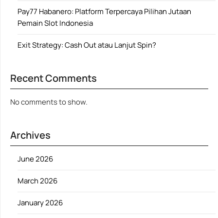
Pay77 Habanero: Platform Terpercaya Pilihan Jutaan
Pemain Slot Indonesia
Exit Strategy: Cash Out atau Lanjut Spin?
Recent Comments
No comments to show.
Archives
June 2026
March 2026
January 2026