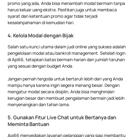
promo yang ada, Anda bisa menambah modal bermain tanpa
harus keluar uang ekstra. Pastikan juga untuk membaca
syarat dan ketentuan promo agar tidak terjadi
kesalahpahaman di kemudian hari.
4. Kelola Modal dengan Bijak
Salah satu kunci utama dalam judi online yang sukses adalah
pengelolaan modal atau bankroll management. Setelah login
di Api66, tetapkan batas bermain harian dan jumlah taruhan
yang sesuai dengan budget Anda.
Jangan pernah tergoda untuk bertaruh lebih dari yang Anda
mampu hanya karena ingin segera menang besar. Dengan
mengatur modal secara disiplin, Anda bisa menghindari
kerugian besar dan membuat pengalaman bermain jadi lebih
menyenangkan dan tahan lama.
5. Gunakan Fitur Live Chat untuk Bertanya dan
Meminta Bantuan
Api66 menyediakan layanan pelanggan yang siap membantu