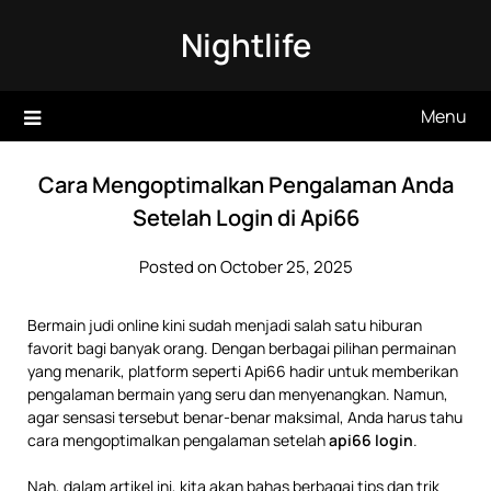
Skip
Nightlife
to
content
Menu
Cara Mengoptimalkan Pengalaman Anda
Setelah Login di Api66
Posted on October 25, 2025
Bermain judi online kini sudah menjadi salah satu hiburan
favorit bagi banyak orang. Dengan berbagai pilihan permainan
yang menarik, platform seperti Api66 hadir untuk memberikan
pengalaman bermain yang seru dan menyenangkan. Namun,
agar sensasi tersebut benar-benar maksimal, Anda harus tahu
cara mengoptimalkan pengalaman setelah
api66 login
.
Nah, dalam artikel ini, kita akan bahas berbagai tips dan trik