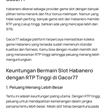
Habanero dikenal sebagai provider game slot dengan banyak
pilihan tema menarik dan fitur bonus melimpah. Namun yang
tidak kalah penting, banyak game slot dari Habanero memiliki
RTP yang cukup tinggi, bahkan ada yang mencapai lebih dari
97%.
Gacor77 sebagai platform terpercaya memastikan koleksi
game Habanero yang tersedia sudah memenuhi standar
kualitas dan fairness. Kamu bisa dengan mudah memilih slot
yang menawarkan RTP tinggi sehingga peluang menang lebih
menguntungkan.
Keuntungan Bermain Slot Habanero
dengan RTP Tinggi di Gacor77
1.
Peluang Menang Lebih Besar
Tentu ini adalah keuntungan paling utama. Dengan RTP tinggi,
peluang untuk mendapatkan kemenangan dalam jangka
panjang tentu lebih besar. Meski slot tetap bergantung pada