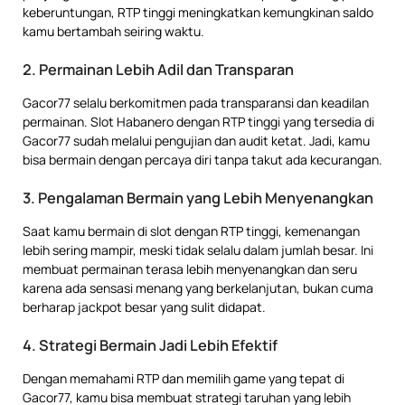
keberuntungan, RTP tinggi meningkatkan kemungkinan saldo
kamu bertambah seiring waktu.
2.
Permainan Lebih Adil dan Transparan
Gacor77 selalu berkomitmen pada transparansi dan keadilan
permainan. Slot Habanero dengan RTP tinggi yang tersedia di
Gacor77 sudah melalui pengujian dan audit ketat. Jadi, kamu
bisa bermain dengan percaya diri tanpa takut ada kecurangan.
3.
Pengalaman Bermain yang Lebih Menyenangkan
Saat kamu bermain di slot dengan RTP tinggi, kemenangan
lebih sering mampir, meski tidak selalu dalam jumlah besar. Ini
membuat permainan terasa lebih menyenangkan dan seru
karena ada sensasi menang yang berkelanjutan, bukan cuma
berharap jackpot besar yang sulit didapat.
4.
Strategi Bermain Jadi Lebih Efektif
Dengan memahami RTP dan memilih game yang tepat di
Gacor77, kamu bisa membuat strategi taruhan yang lebih