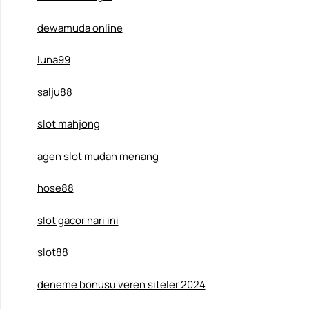
dewamuda online
luna99
salju88
slot mahjong
agen slot mudah menang
hose88
slot gacor hari ini
slot88
deneme bonusu veren siteler 2024