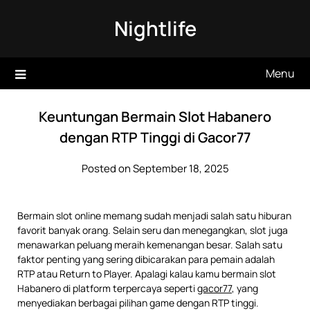
Skip
Nightlife
to
content
Menu
Keuntungan Bermain Slot Habanero
dengan RTP Tinggi di Gacor77
Posted on September 18, 2025
Bermain slot online memang sudah menjadi salah satu hiburan
favorit banyak orang. Selain seru dan menegangkan, slot juga
menawarkan peluang meraih kemenangan besar. Salah satu
faktor penting yang sering dibicarakan para pemain adalah
RTP atau Return to Player. Apalagi kalau kamu bermain slot
Habanero di platform terpercaya seperti
gacor77
, yang
menyediakan berbagai pilihan game dengan RTP tinggi.