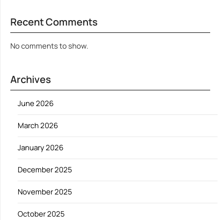
Recent Comments
No comments to show.
Archives
June 2026
March 2026
January 2026
December 2025
November 2025
October 2025