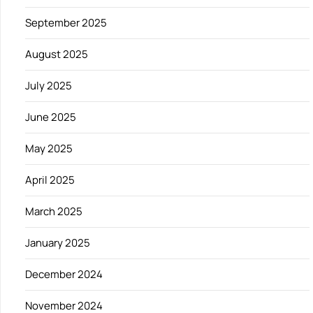
September 2025
August 2025
July 2025
June 2025
May 2025
April 2025
March 2025
January 2025
December 2024
November 2024